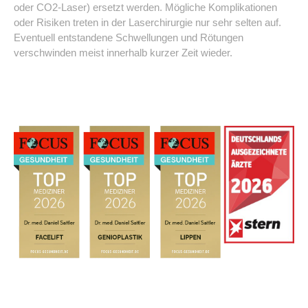
oder CO2-Laser) ersetzt werden. Mögliche Komplikationen
oder Risiken treten in der Laserchirurgie nur sehr selten auf.
Eventuell entstandene Schwellungen und Rötungen
verschwinden meist innerhalb kurzer Zeit wieder.