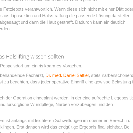
e Fettdepots verantwortlich. Wenn diese sich nicht mit einer Diät ode
n aus Liposuktion und Halsstraffung die passende Lösung darstellen.
 abgesaugt und dann die Haut gestrafft. Dadurch kann ein deutlich
erden.
s Halslifting wissen sollten
n Poppelsdorf um ein risikoarmes Vorgehen.
r behandelnde Facharzt,
Dr. med. Daniel Sattler
, stets narbenschonen
 zu beachten, dass jeder operative Eingriff eine gewisse Belastung 
ch der Operation eingeplant werden, in der eine aufrechte Liegepositi
e und fürsorgliche Wundpflege, Narben vorzubeugen und den
Es ist anfangs mit leichteren Schwellungen im operierten Bereich zu
klingen. Erst danach wird das endgültige Ergebnis final sichtbar. Bei