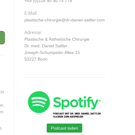
+49 (0)228 90 90 75 778
E-Mail:
plastische-chirurgie@dr-daniel-sattler.com
Adresse:
Plastische & Ästhetische Chirurgie
Dr. med. Daniel Sattler
Joseph-Schumpeter-Allee 15
53227 Bonn
nn
on.
en
s
Podcast laden