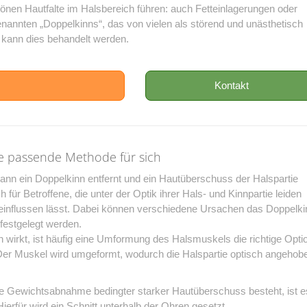
chönen Hautfalte im Halsbereich führen: auch Fetteinlagerungen oder
nannten „Doppelkinns“, das von vielen als störend und unästhetisch
kann dies behandelt werden.
Kontakt
die passende Methode für sich
ann ein Doppelkinn entfernt und ein Hautüberschuss der Halspartie
 für Betroffene, die unter der Optik ihrer Hals- und Kinnpartie leiden
einflussen lässt. Dabei können verschiedene Ursachen das Doppelki
festgelegt werden.
 wirkt, ist häufig eine Umformung des Halsmuskels die richtige Opti
. Der Muskel wird umgeformt, wodurch die Halspartie optisch angehob
e Gewichtsabnahme bedingter starker Hautüberschuss besteht, ist e
ierfür wird ein Schnitt unterhalb der Ohren gesetzt.