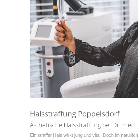
Halsstraffung Poppelsdorf
Ästhetische Halsstraffung bei Dr. med.
Ein straffer Hals wirkt jung und vital. Doch im natürli