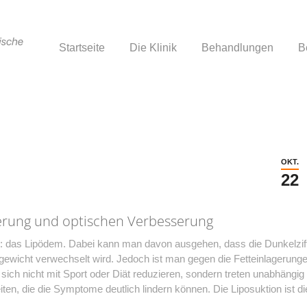
Startseite
Die Klinik
Behandlungen
B
Startseite
Die Klinik
Behandlungen
B
OKT.
22
erung und optischen Verbesserung
ifft: das Lipödem. Dabei kann man davon ausgehen, dass die Dunkelzif
ergewicht verwechselt wird. Jedoch ist man gegen die Fetteinlagerung
sich nicht mit Sport oder Diät reduzieren, sondern treten unabhängig
en, die die Symptome deutlich lindern können. Die Liposuktion ist di