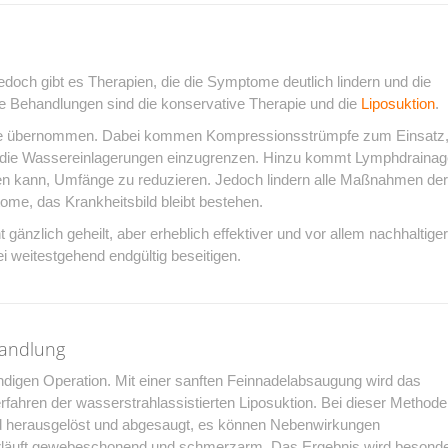
?
jedoch gibt es Therapien, die die Symptome deutlich lindern und die
 Behandlungen sind die konservative Therapie und die
Liposuktion
.
sse übernommen. Dabei kommen Kompressionsstrümpfe zum Einsatz
m die Wassereinlagerungen einzugrenzen. Hinzu kommt Lymphdrainag
fen kann, Umfänge zu reduzieren. Jedoch lindern alle Maßnahmen der
me, das Krankheitsbild bleibt bestehen.
 gänzlich geheilt, aber erheblich effektiver und vor allem nachhaltiger
i weitestgehend endgültig beseitigen.
handlung
tündigen Operation. Mit einer sanften Feinnadelabsaugung wird das
fahren der wasserstrahlassistierten Liposuktion. Bei dieser Methode
nd herausgelöst und abgesaugt, es können Nebenwirkungen
rläuft gewebeschonend und schmerzarm. Das Ergebnis wird besond