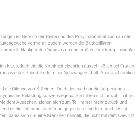
ehrungen im Bereich der Beine und des Pos, manchmal auch an den
autfettgewebe vermehrt, zudem werden die Blutkapillaren
nsammelt. Häufig treten Schmerzen und erhöhte Druckempfindlichkei
klar, jedoch tritt die Krankheit eigentlich ausschließlich bei Frauen
erung wie der Pubertät oder einer Schwangerschaft. Aber auch erblic
 die Bildung von X-Beinen. Doch das sind nur die körperlichen
psychische Belastung schwerwiegend. Sie fühlen sich unwohl in ihre
owie dem Aussehen, ziehen sich zum Teil immer mehr zurück und
tend ist die Tatsache, dass man gegen das Lipödem machtlos ist.
fen, da es sich um eine Krankheit handelt, die nicht mit dem Gewicht