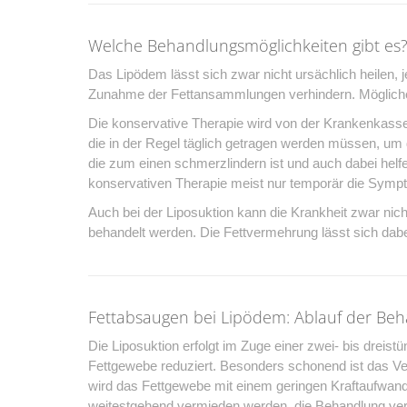
Welche Behandlungsmöglichkeiten gibt es
Das Lipödem lässt sich zwar nicht ursächlich heilen, 
Zunahme der Fettansammlungen verhindern. Mögliche
Die konservative Therapie wird von der Krankenka
die in der Regel täglich getragen werden müssen, u
die zum einen schmerzlindern ist und auch dabei hel
konservativen Therapie meist nur temporär die Sympto
Auch bei der Liposuktion kann die Krankheit zwar nicht
behandelt werden. Die Fettvermehrung lässt sich dabe
Fettabsaugen bei Lipödem: Ablauf der Be
Die Liposuktion erfolgt im Zuge einer zwei- bis dreis
Fettgewebe reduziert. Besonders schonend ist das Ver
wird das Fettgewebe mit einem geringen Kraftaufwa
weitestgehend vermieden werden, die Behandlung ve