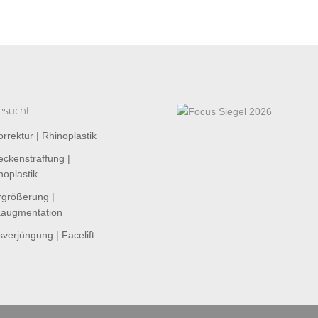
esucht
rrektur | Rhinoplastik
ckenstraffung |
oplastik
rgrößerung |
ugmentation
verjüngung | Facelift