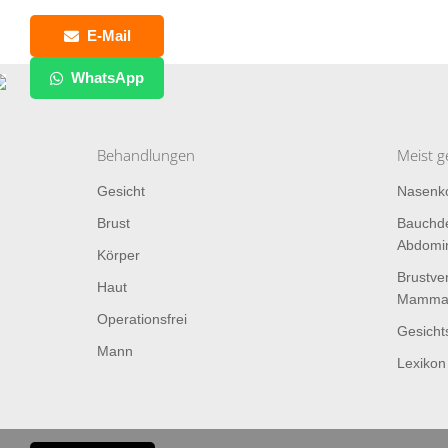
E-Mail
WhatsApp
Behandlungen
Meist g
Gesicht
Nasenko
Brust
Bauchde
Abdomin
Körper
Brustve
Haut
Mammaa
Operationsfrei
Gesichts
Mann
Lexikon