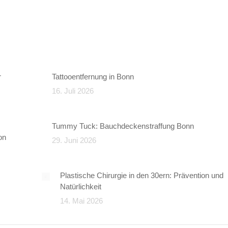
r
Tattooentfernung in Bonn
16. Juli 2026
Tummy Tuck: Bauchdeckenstraffung Bonn
on
29. Juni 2026
Plastische Chirurgie in den 30ern: Prävention und
Natürlichkeit
14. Mai 2026