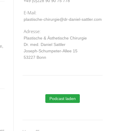
+49 (0)228 90 90 75 778
E-Mail:
plastische-chirurgie@dr-daniel-sattler.com
Adresse:
Plastische & Ästhetische Chirurgie
,
Dr. med. Daniel Sattler
e,
Joseph-Schumpeter-Allee 15
53227 Bonn
Podcast laden
ers