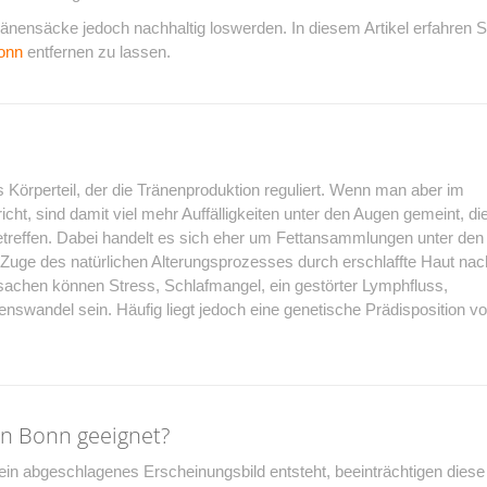
nensäcke jedoch nachhaltig loswerden. In diesem Artikel erfahren S
onn
entfernen zu lassen.
s Körperteil, der die Tränenproduktion reguliert. Wenn man aber im
ht, sind damit viel mehr Auffälligkeiten unter den Augen gemeint, di
etreffen. Dabei handelt es sich eher um Fettansammlungen unter den
Zuge des natürlichen Alterungsprozesses durch erschlaffte Haut nac
sachen können Stress, Schlafmangel, ein gestörter Lymphfluss,
nswandel sein. Häufig liegt jedoch eine genetische Prädisposition vo
in Bonn geeignet?
n abgeschlagenes Erscheinungsbild entsteht, beeinträchtigen diese