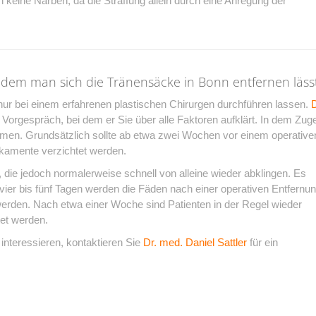
 keine Narben, da die Straffung allein durch eine Anregung der
dem man sich die Tränensäcke in Bonn entfernen läss
nur bei einem erfahrenen plastischen Chirurgen durchführen lassen.
D
s Vorgespräch, bei dem er Sie über alle Faktoren aufklärt. In dem Zug
en. Grundsätzlich sollte ab etwa zwei Wochen vor einem operative
dikamente verzichtet werden.
die jedoch normalerweise schnell von alleine wieder abklingen. Es
vier bis fünf Tagen werden die Fäden nach einer operativen Entfernu
werden. Nach etwa einer Woche sind Patienten in der Regel wieder
tet werden.
interessieren, kontaktieren Sie
Dr. med. Daniel Sattler
für ein