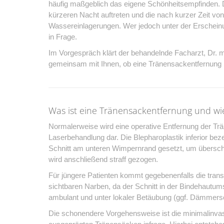
häufig maßgeblich das eigene Schönheitsempfinden. Da
kürzeren Nacht auftreten und die nach kurzer Zeit von
Wassereinlagerungen. Wer jedoch unter der Erscheinun
in Frage.
Im Vorgespräch klärt der behandelnde Facharzt, Dr. me
gemeinsam mit Ihnen, ob eine Tränensackentfernung i
Was ist eine Tränensackentfernung und wie 
Normalerweise wird eine operative Entfernung der Trän
Laserbehandlung dar. Die Blepharoplastik inferior be
Schnitt am unteren Wimpernrand gesetzt, um übersc
wird anschließend straff gezogen.
Für jüngere Patienten kommt gegebenenfalls die trans
sichtbaren Narben, da der Schnitt in der Bindehautum
ambulant und unter lokaler Betäubung (ggf. Dämmersc
Die schonendere Vorgehensweise ist die minimalinvas