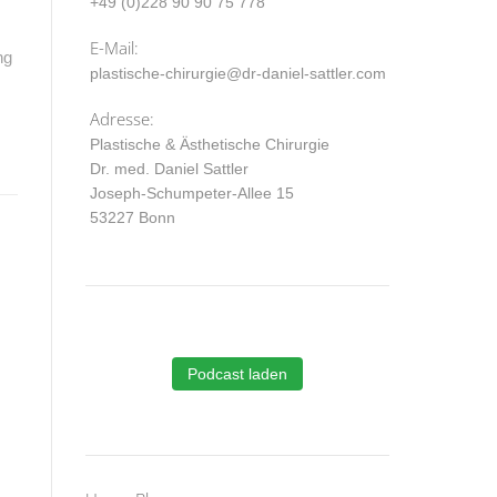
+49 (0)228 90 90 75 778
E-Mail:
ng
plastische-chirurgie@dr-daniel-sattler.com
Adresse:
Plastische & Ästhetische Chirurgie
Dr. med. Daniel Sattler
Joseph-Schumpeter-Allee 15
53227 Bonn
Podcast laden