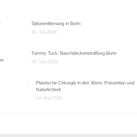
r
Tattooentfernung in Bonn
16. Juli 2026
Tummy Tuck: Bauchdeckenstraffung Bonn
on
29. Juni 2026
Plastische Chirurgie in den 30ern: Prävention und
Natürlichkeit
14. Mai 2026