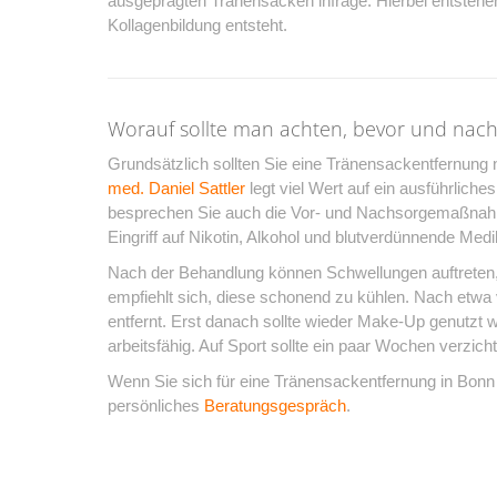
ausgeprägten Tränensäcken infrage. Hierbei entstehen
Kollagenbildung entsteht.
Worauf sollte man achten, bevor und nach
Grundsätzlich sollten Sie eine Tränensackentfernung 
med. Daniel Sattler
legt viel Wert auf ein ausführliche
besprechen Sie auch die Vor- und Nachsorgemaßnahm
Eingriff auf Nikotin, Alkohol und blutverdünnende Me
Nach der Behandlung können Schwellungen auftreten, 
empfiehlt sich, diese schonend zu kühlen. Nach etwa 
entfernt. Erst danach sollte wieder Make-Up genutzt 
arbeitsfähig. Auf Sport sollte ein paar Wochen verzich
Wenn Sie sich für eine Tränensackentfernung in Bonn 
persönliches
Beratungsgespräch
.