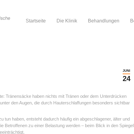
Startseite
Die Klinik
Behandlungen
B
Startseite
Die Klinik
Behandlungen
B
JUNI
24
e: Tränensäcke haben nichts mit Tränen oder dem Unterdrücken
unter den Augen, die durch Hauterschlaffungen besonders sichtbar
u tun haben, entsteht dadurch häufig ein abgeschlagener, älter und
ie Betroffenen zu einer Belastung werden – beim Blick in den Spiegel
einträchtigt.