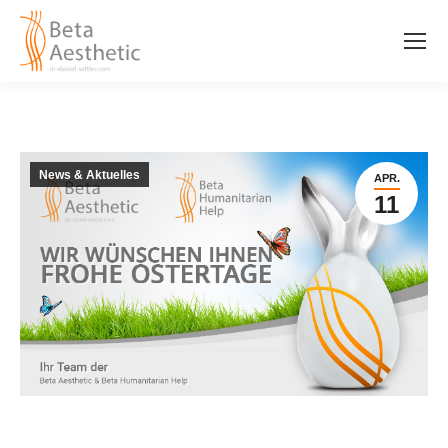
News & Aktuelles
APR.
11