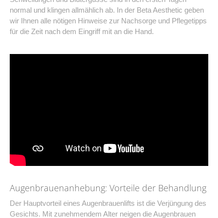
normal und klingen allmählich ab. In der Beta Aesthetic geben
wir Ihnen alle nötigen Hinweise zur Nachsorge und Pflegetipps
für die Zeit nach dem Eingriff mit an die Hand.
Augenbrauenanhebung: Vorteile der Behandlung
Der Hauptvorteil eines Augenbrauenlifts ist die Verjüngung des
Gesichts. Mit zunehmendem Alter neigen die Augenbrauen