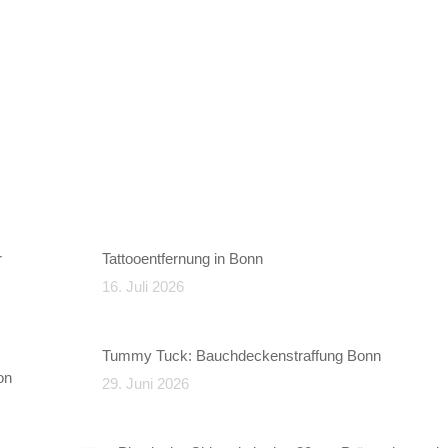
r
Tattooentfernung in Bonn
16. Juli 2026
Tummy Tuck: Bauchdeckenstraffung Bonn
on
29. Juni 2026