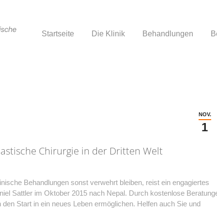
Startseite
Die Klinik
Behandlungen
B
Startseite
Die Klinik
Behandlungen
B
NOV.
1
lastische Chirurgie in der Dritten Welt
ische Behandlungen sonst verwehrt bleiben, reist ein engagiertes
iel Sattler im Oktober 2015 nach Nepal. Durch kostenlose Beratung
 den Start in ein neues Leben ermöglichen. Helfen auch Sie und