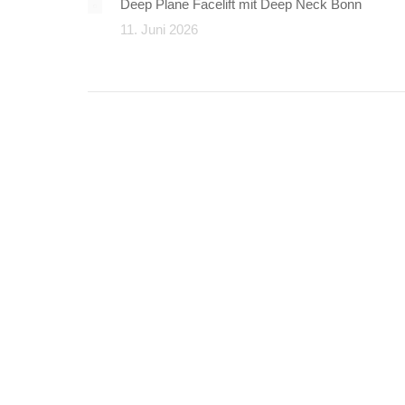
Deep Plane Facelift mit Deep Neck Bonn
11. Juni 2026