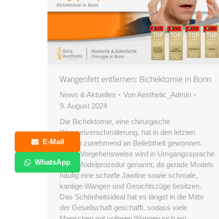
Wangenfett entfernen: Bichektomie in Bonn
News & Aktuelles
Von
Aesthetic_Admin
9. August 2024
Die Bichektomie, eine chirurgische
Wangenverschmälerung, hat in den letzten
E-Mail
Jahren zunehmend an Beliebtheit gewonnen.
Diese Vorgehensweise wird in Umgangssprache
WhatsApp
auch Modelprozedur genannt, da gerade Models
häufig eine scharfe Jawline sowie schmale,
kantige Wangen und Gesichtszüge besitzen.
Das Schönheitsideal hat es längst in die Mitte
der Gesellschaft geschafft, sodass viele
Menschen mit volleren Wangen sich ein…