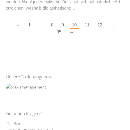
werden. Nicht jedes optische Ziel lässt sich auf natürliche Art
erreichen, weshalb die ästhetische…
←
1
…
8
9
10
11
12
…
35
→
Unsere Stellenangebote:
Sie haben Fragen?
Telefon: