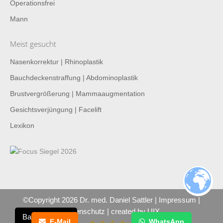
Operationsfrei
Mann
Meist gesucht
Nasenkorrektur | Rhinoplastik
Bauchdeckenstraffung | Abdominoplastik
Brustvergrößerung | Mammaaugmentation
Gesichtsverjüngung | Facelift
Lexikon
©Copyright 2026 Dr. med. Daniel Sattler |
Impressum
|
Datenschutz
| created by
UIX
Barrierefreiheit
E-Mail
WhatsApp