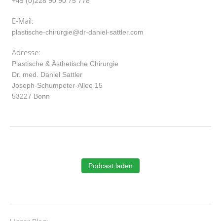
+49 (0)228 90 90 75 778
E-Mail:
plastische-chirurgie@dr-daniel-sattler.com
Adresse:
Plastische & Ästhetische Chirurgie
Dr. med. Daniel Sattler
Joseph-Schumpeter-Allee 15
53227 Bonn
Podcast laden