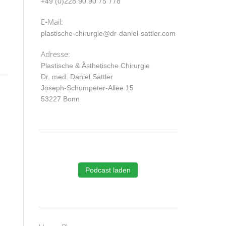
+49 (0)228 90 90 75 778
E-Mail:
plastische-chirurgie@dr-daniel-sattler.com
Adresse:
Plastische & Ästhetische Chirurgie
Dr. med. Daniel Sattler
Joseph-Schumpeter-Allee 15
53227 Bonn
Podcast laden